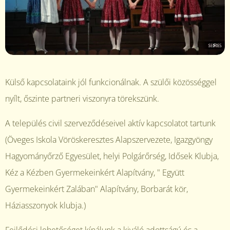
Külső kapcsolataink jól funkcionálnak. A szülői közösséggel
nyílt, őszinte partneri viszonyra törekszünk.
A település civil szerveződéseivel aktív kapcsolatot tartunk
(Öveges Iskola Vöröskeresztes Alapszervezete, Igazgyöngy
Hagyományőrző Egyesület, helyi Polgárőrség, Idősek Klubja,
Kéz a Kézben Gyermekeinkért Alapítvány, " Együtt
Gyermekeinkért Zalában" Alapítvány, Borbarát kör,
Háziasszonyok klubja.)