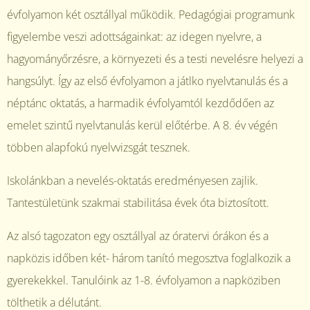
évfolyamon két osztállyal működik. Pedagógiai programunk
figyelembe veszi adottságainkat: az idegen nyelvre, a
hagyományőrzésre, a környezeti és a testi nevelésre helyezi a
hangsúlyt. Így az első évfolyamon a játlko nyelvtanulás és a
néptánc oktatás, a harmadik évfolyamtól kezdődően az
emelet szintű nyelvtanulás kerül előtérbe. A 8. év végén
többen alapfokú nyelvvizsgát tesznek.
Iskolánkban a nevelés-oktatás eredményesen zajlik.
Tantestületünk szakmai stabilitása évek óta biztosított.
Az alsó tagozaton egy osztállyal az óratervi órákon és a
napközis időben két- három tanító megosztva foglalkozik a
gyerekekkel. Tanulóink az 1-8. évfolyamon a napköziben
tölthetik a délutánt.