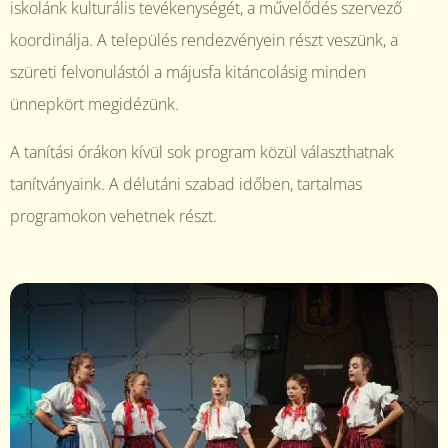
iskolánk kulturális tevékenységét, a művelődés szervező
koordinálja. A település rendezvényein részt veszünk, a
szüreti felvonulástól a májusfa kitáncolásig minden
ünnepkört megidézünk.
A tanítási órákon kívül sok program közül választhatnak
tanítványaink. A délutáni szabad időben, tartalmas
programokon vehetnek részt.