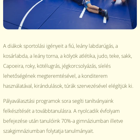
A diákok sportolási igényeit a fiú, leány labdarúgás, a
kosárlabda, a leány torna, a kölyök atlétika, judo, teke, sakk,
Capoeira, roky, kötélugrás, jégkorcsolyázás, síelés
lehetőségének megteremtésével, a konditerem
használatával, kirándulások, túrák szervezésével elégítjük ki.
Pályaválasztási programok sora segíti tanítványaink
felkészítését a továbbtanulásra. A nyolcadik évfolyam
befejezése után tanulóink 70%-a gimnáziumban illetve
szakgimnáziumban folytatja tanulmányait.