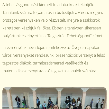
A tehetséggondozást kiemelt feladatunknak tekintjük.
Tanulóink számra folyamatosan biztosítjuk a városi, megyei,
országos versenyeken való részvételt, melyre a szakkörök
keretében készítjük fel őket. Ebben a tanévben sikeresen
pályáztunk és elnyertük a "Regisztrált Tehetségpont" címet.
Intézményünk névadójára emlékezve az Öveges napokon
városi versenyeket rendezünk: prezentációs versenyt a felső
tagozatos diákok, természetismereti vetélkedőt és
matematika versenyt az alsó tagozatos tanulók számára.