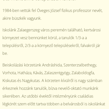
1984-ben vettük fel Öveges József fizikus professzor nevét,
akire büszkék vagyunk.
Iskolánk Zalaegerszeg város peremén található, kertvárosi
környezet vesz bennünket körül, a tanulók 1/3-a a
településről, 2/3-a a környező településekről, falvakról jár
be.
Beiskolázási körzetünk Andráshida, Szenterzsébethegy,
Vorhota, Hatháza, Kávás, Zalaszentgyögy, Zalaboldogfa,
Kiskutas és Nagykutas. A körzeten kívülről is nagy számban
érkeznek hozzánk tanulók, bízva nevelő-oktató munkánk
sikerében. Az utóbbi évektől intézményünk családias
légkörét szem előtt tartva többen a belvárosból is iskolánkat