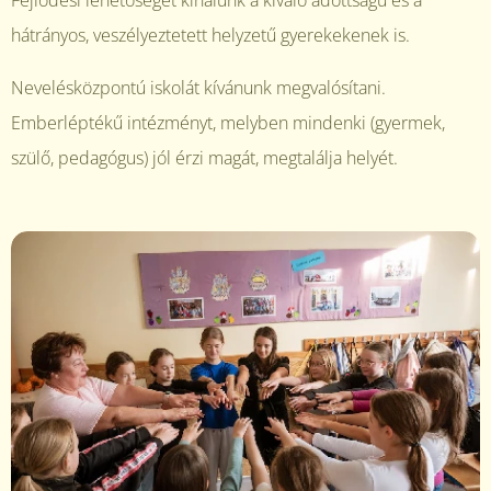
Fejlődési lehetőséget kínálunk a kiváló adottságú és a
hátrányos, veszélyeztetett helyzetű gyerekekenek is.
Nevelésközpontú iskolát kívánunk megvalósítani.
Emberléptékű intézményt, melyben mindenki (gyermek,
szülő, pedagógus) jól érzi magát, megtalálja helyét.