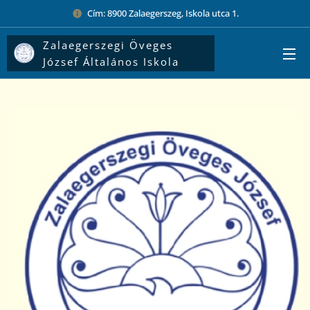
Cím: 8900 Zalaegerszeg, Iskola utca 1.
Zalaegerszegi Öveges
József Általános Iskola