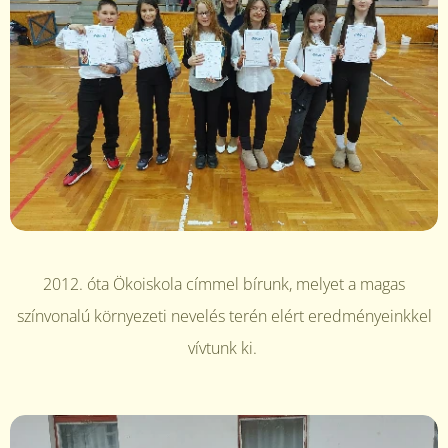
2012. óta Ökoiskola címmel bírunk, melyet a magas
színvonalú környezeti nevelés terén elért eredményeinkkel
vívtunk ki.