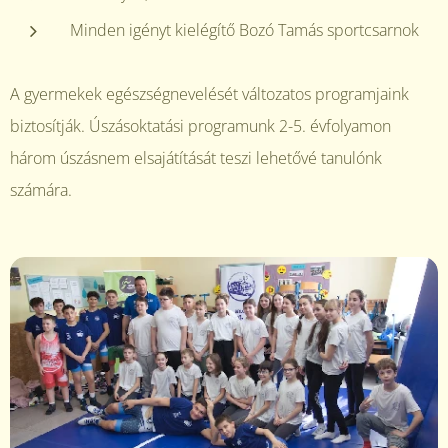
Minden igényt kielégítő Bozó Tamás sportcsarnok
A gyermekek egészségnevelését változatos programjaink
biztosítják. Úszásoktatási programunk 2-5. évfolyamon
három úszásnem elsajátítását teszi lehetővé tanulónk
számára.