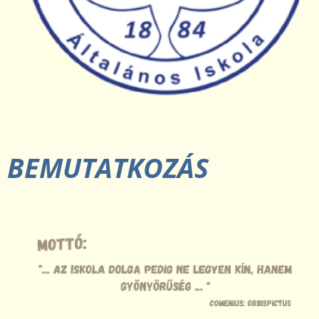
BEMU
TATKOZÁ
S